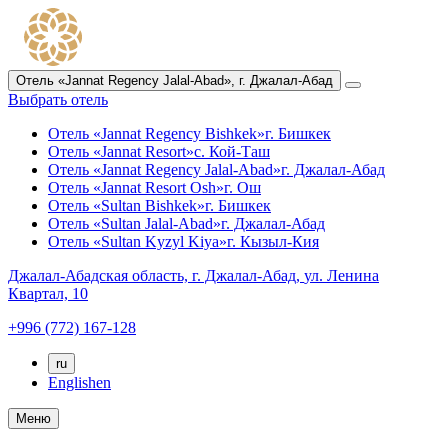
Отель «Jannat Regency Jalal-Abad»,
г. Джалал-Абад
Выбрать отель
Отель «Jannat Regency Bishkek»
г. Бишкек
Отель «Jannat Resort»
с. Кой-Таш
Отель «Jannat Regency Jalal-Abad»
г. Джалал-Абад
Отель «Jannat Resort Osh»
г. Ош
Отель «Sultan Bishkek»
г. Бишкек
Отель «Sultan Jalal-Abad»
г. Джалал-Абад
Отель «Sultan Kyzyl Kiya»
г. Кызыл-Кия
Джалал-Абадская область,
г. Джалал-Абад,
ул. Ленина
Квартал, 10
+996 (772) 167-128
ru
English
en
Меню